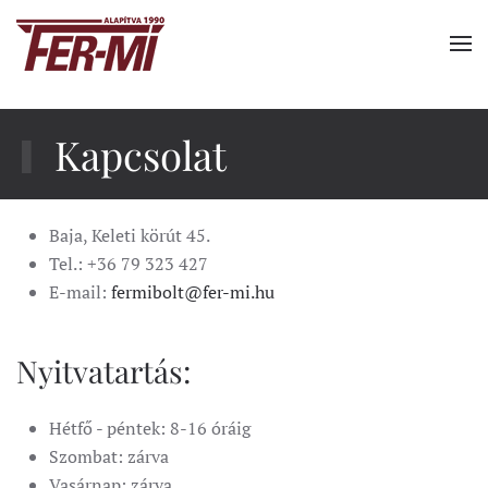
Fő tartalom átugrása
Kapcsolat
Baja, Keleti körút 45.
Tel.: +36 79 323 427
E-mail:
fermibolt@fer-mi.hu
Nyitvatartás:
Hétfő - péntek: 8-16 óráig
Szombat: zárva
Vasárnap: zárva